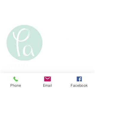
Kontakt
Poolarna Assistans
Nastagatan 10c
Phone
Email
Facebook
702 27 ÖREBRO
Telefon:
076-1753015
E-post:
assistans@poolarna.se
Poolarna assistans arbetar enligt en
enkel filosofi som rymmer både hjärta
och hjärna där våra medarbetare trivs