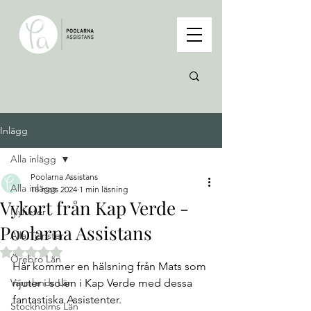
Inlägg
Alla inlägg
Poolarna Assistans
Alla inlägg
18 mars 2024
1 min läsning
Vykort från Kap Verde -
Nyheter
Poolarna Assistans
Alla Tjänster
Betygsatt till NaN av 5 stjärnor.
Örebro Län
Här kommer en hälsning från Mats som 
Värmlands Län
njuter i solen i Kap Verde med dessa 
fantastiska Assistenter.
Stockholms Län