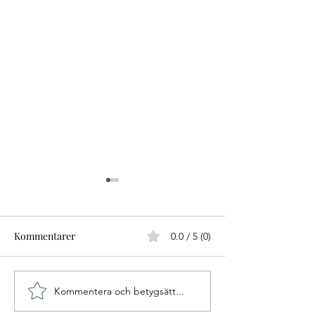
Kommentarer
0.0 / 5 (0)
Kommentera och betygsätt...
Personlig Assistent till 15
Personliga assis
årig kille i Vetlanda
sökes till pojke 