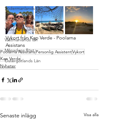
Södermanlands Län
Jönköpings Län
Västra Götalands län
Vykort från Kap Verde - Poolarna 
Västmanlands län
Assistans
Månadens Röst
Poolarna Assistans
Personlig Assistent
Vykort
Kap Verde
Östergötlands Län
Nyheter
Visa alla
Senaste inlägg