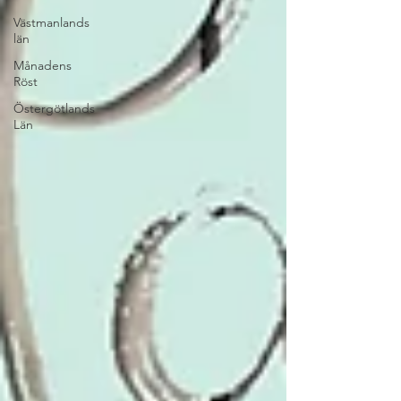
Västmanlands
län
Månadens
Röst
Östergötlands
Län