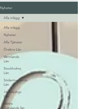
Nyheter
Alla inlägg
Alla inlägg
Nyheter
Alla Tjänster
Örebro Län
Värmlands
Län
Stockholms
Län
Södermanlands
Län
Jönköpings
Län
Västra
Götalands län