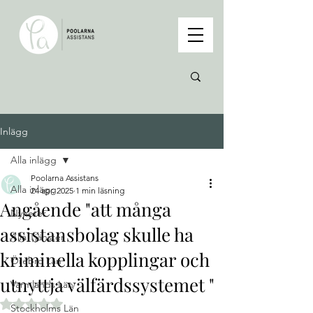
Inlägg
Alla inlägg
Poolarna Assistans
Alla inlägg
24 apr. 2025
1 min läsning
Angående "att många
Nyheter
assistansbolag skulle ha
Alla Tjänster
kriminella kopplingar och
Örebro Län
utnyttja välfärdssystemet "
Värmlands Län
Betygsatt till NaN av 5 stjärnor.
Stockholms Län