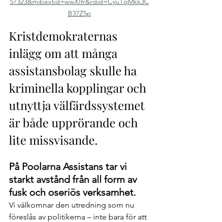
57323&mibextid=wwXIfr&rdid=CyuTqMkk3C
B37Z5p
Kristdemokraternas 
inlägg om att många 
assistansbolag skulle ha 
kriminella kopplingar och 
utnyttja välfärdssystemet 
är både upprörande och 
lite missvisande. 
På Poolarna Assistans tar vi 
starkt avstånd från all form av 
fusk och oseriös verksamhet.
Vi välkomnar den utredning som nu 
föreslås av politikerna – inte bara för att 