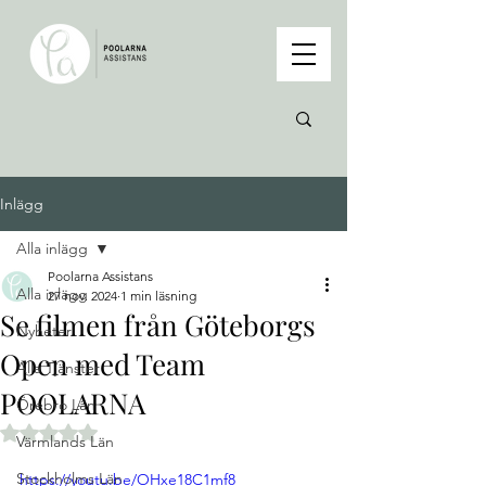
Inlägg
Alla inlägg
Poolarna Assistans
Alla inlägg
27 nov. 2024
1 min läsning
Se filmen från Göteborgs
Nyheter
Open med Team
Alla Tjänster
POOLARNA
Örebro Län
Betygsatt till NaN av 5 stjärnor.
Värmlands Län
Stockholms Län
https://youtu.be/OHxe18C1mf8