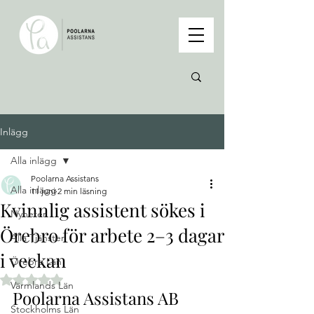
Inlägg
Alla inlägg
Poolarna Assistans
Alla inlägg
11 juni
2 min läsning
Kvinnlig assistent sökes i
Nyheter
Örebro för arbete 2–3 dagar
Alla Tjänster
i veckan
Örebro Län
Betygsatt till NaN av 5 stjärnor.
Värmlands Län
Poolarna Assistans AB
Stockholms Län