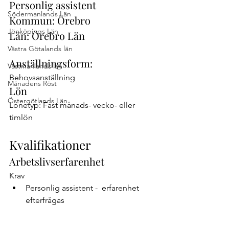
Personlig assistent
Södermanlands Län
Kommun: Örebro
Jönköpings Län
Län: Örebro Län
Västra Götalands län
Anställningsform:
Västmanlands län
Behovsanställning
Månadens Röst
Lön
Östergötlands Län
Lönetyp: Fast månads- vecko- eller 
timlön
Kvalifikationer
Arbetslivserfarenhet
Krav
Personlig assistent -  erfarenhet 
efterfrågas