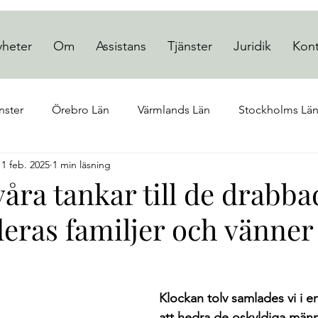
heter
Om
Assistans
Tjänster
Juridik
Kont
nster
Örebro Län
Värmlands Län
Stockholms Lä
11 feb. 2025
1 min läsning
alands län
Västmanlands län
Månadens Röst
Öst
våra tankar till de drabba
eras familjer och vänner
v 5 stjärnor.
Klockan tolv samlades vi i en
att hedra de oskyldiga männi