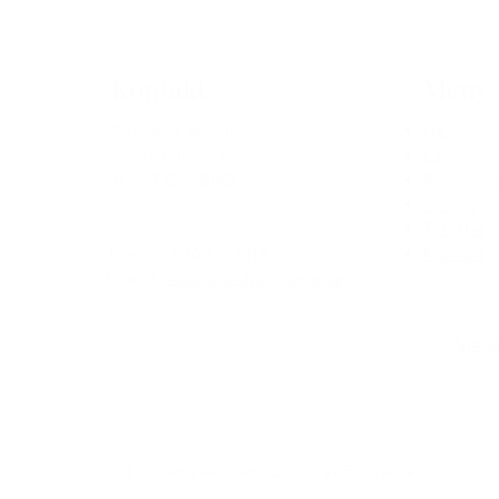
Kontakt
Meny
Poolarna Assistans
Hem
Nastagatan 10c
Om
702 27 ÖREBRO
Personlig
Juridik
Tjänster
Telefon: 076-1753015
Kontakt
E-post:
assistans@poolarna.se
Visse
GDP
© 2024 Poolarna Assistans. Byggd av Frontac.se