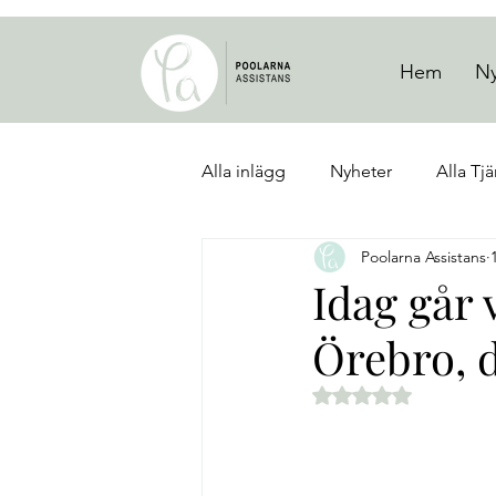
Hem
Ny
Alla inlägg
Nyheter
Alla Tjä
Poolarna Assistans
Jönköpings Län
Västra Göt
Idag går 
Örebro, d
Betygsatt till NaN a