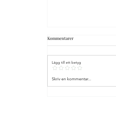
Kommentarer
Lägg till ett betyg
Vykort från Mallorca resa
Skriv en kommentar...
25/7-1/8