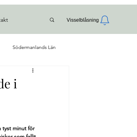
akt
Visselblåsning
n
Södermanlands Län
ergötlands Län
de i
 tyst minut för 
skor som fallit 