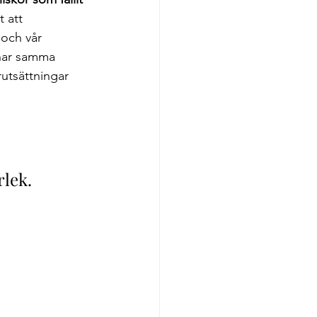
t att 
 och vår 
har samma 
utsättningar 
 
rlek.