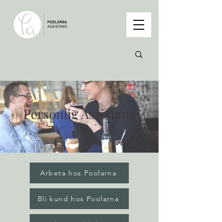
Personlig Assistans
Arbeta hos Poolarna
Bli kund hos Poolarna